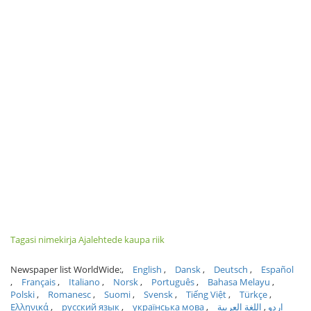
Tagasi nimekirja Ajalehtede kaupa riik
Newspaper list WorldWide:
English
Dansk
Deutsch
Español
Français
Italiano
Norsk
Português
Bahasa Melayu
Polski
Romanesc
Suomi
Svensk
Tiếng Việt
Türkçe
Ελληνικά
русский язык
українська мова
اللغة العربية
اردو