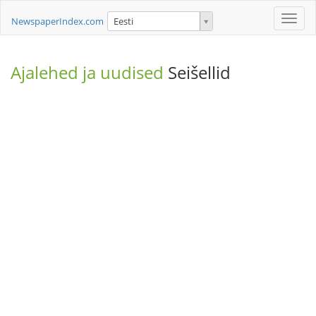
Toggle
NewspaperIndex.com
Eesti
naviga
Ajalehed ja uudised
Seišellid