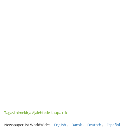
Tagasi nimekirja Ajalehtede kaupa riik
Newspaper list WorldWide:
English
Dansk
Deutsch
Español