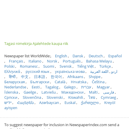
Tagasi nimekirja Ajalehtede kaupa riik
Newspaper list WorldWide:
English
Dansk
Deutsch
Español
Français
Italiano
Norsk
Português
Bahasa Melayu
Polski
Romanesc
Suomi
Svensk
Tiếng Việt
Türkçe
Ελληνικά
русский язык
українська мова
اللغة العربية
اردو
हिन्दी
中文
日本語
한국어
Afrikaans
Shqipe
Беларуская
Български
Català
Hrvatska
Čeština
Nederlandse
Eesti
Tagalog
Galego
עברית
Magyar
Íslenska
Gaeilge
Latviešu
Македонски
Malti
فارسی
Српски
Slovenčina
Slovenski
Kiswahili
ไทย
Cymraeg
ייִדיש
Հայերեն
Azərbaycan
Euskal
ქართული
Kreyòl
ayisyen
To suggest newspaper for inclusion in NewspaperIndex.com send a