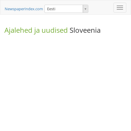
Toggle
NewspaperIndex.com
Eesti
naviga
Ajalehed ja uudised
Sloveenia