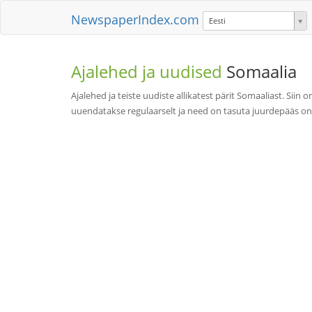
NewspaperIndex.com
Eesti
Ajalehed ja uudised
Somaalia
Ajalehed ja teiste uudiste allikatest pärit Somaaliast. Sii
uuendatakse regulaarselt ja need on tasuta juurdepääs onl