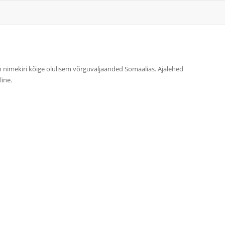
n on nimekiri kõige olulisem võrguväljaanded Somaalias. Ajalehed
ine.