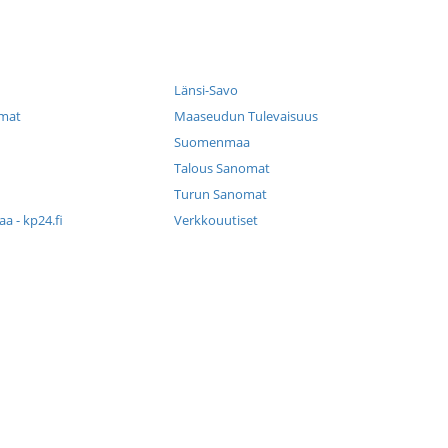
Länsi-Savo
mat
Maaseudun Tulevaisuus
Suomenmaa
Talous Sanomat
Turun Sanomat
a - kp24.fi
Verkkouutiset