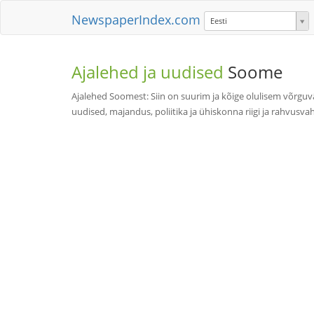
NewspaperIndex.com
Eesti
Ajalehed ja uudised
Soome
Ajalehed Soomest: Siin on suurim ja kõige olulisem võrguv
uudised, majandus, poliitika ja ühiskonna riigi ja rahvusva