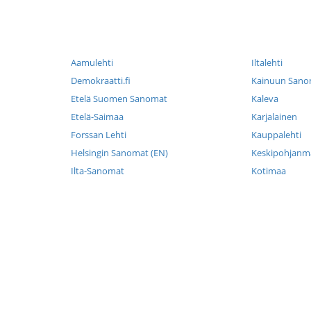
Aamulehti
Iltalehti
Demokraatti.fi
Kainuun Sano
Etelä Suomen Sanomat
Kaleva
Etelä-Saimaa
Karjalainen
Forssan Lehti
Kauppalehti
Helsingin Sanomat (EN)
Keskipohjanma
Ilta-Sanomat
Kotimaa