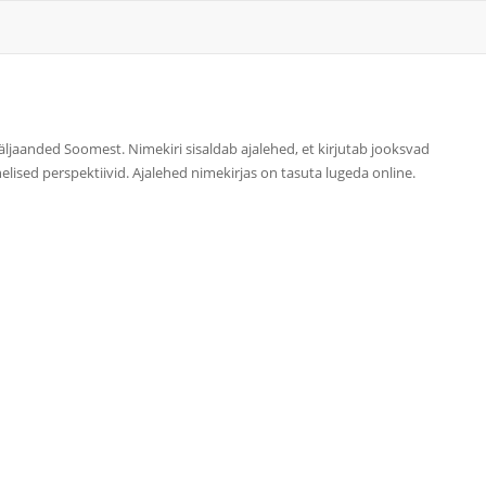
äljaanded Soomest. Nimekiri sisaldab ajalehed, et kirjutab jooksvad
helised perspektiivid. Ajalehed nimekirjas on tasuta lugeda online.