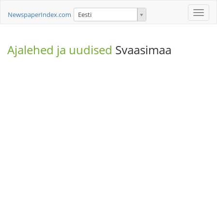
Toggle
NewspaperIndex.com
Eesti
naviga
Ajalehed ja uudised
Svaasimaa