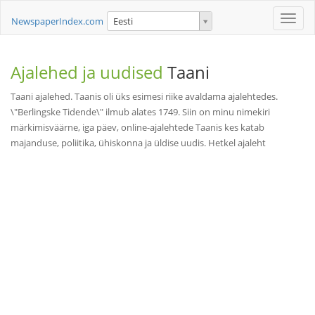
Toggle
NewspaperIndex.com
Eesti
naviga
Ajalehed ja uudised
Taani
Taani ajalehed. Taanis oli üks esimesi riike avaldama ajalehtedes.
\"Berlingske Tidende\" ilmub alates 1749. Siin on minu nimekiri
märkimisväärne, iga päev, online-ajalehtede Taanis kes katab
majanduse, poliitika, ühiskonna ja üldise uudis. Hetkel ajaleht