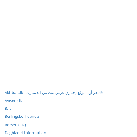
Akhbar.dk - دك هو أول موقع إخباري عربي يبث من الدنمارك
Avisen.dk
B.T.
Berlingske Tidende
Børsen (EN)
Dagbladet Information