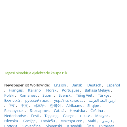
Tagasi nimekirja Ajalehtede kaupa riik
Newspaper list WorldWide:
English
Dansk
Deutsch
Español
Français
Italiano
Norsk
Português
Bahasa Melayu
Polski
Romanesc
Suomi
Svensk
Tiếng Việt
Türkçe
Ελληνικά
русский язык
українська мова
اللغة العربية
اردو
हिन्दी
中文
日本語
한국어
Afrikaans
Shqipe
Беларуская
Български
Català
Hrvatska
Čeština
Nederlandse
Eesti
Tagalog
Galego
עברית
Magyar
Íslenska
Gaeilge
Latviešu
Македонски
Malti
فارسی
Српски
Slovenčina
Slovenski
Kiswahili
ไทย
Cymraeg