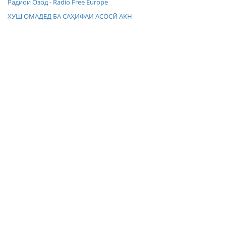
Радиои Озод - Radio Free Europe
ХУШ ОМАДЕД БА САҲИФАИ АСОСӢ AKH