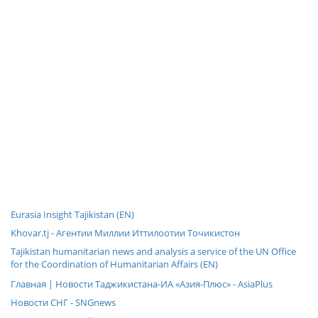
Eurasia Insight Tajikistan (EN)
Khovar.tj - Агентии Миллии Иттилоотии Точикистон
Tajikistan humanitarian news and analysis a service of the UN Office
for the Coordination of Humanitarian Affairs (EN)
Главная | Новости Таджикистана-ИА «Азия-Плюс» - AsiaPlus
Новости СНГ - SNGnews