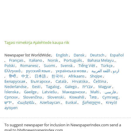
Tagasi nimekirja Ajalehtede kaupa riik
Newspaper list WorldWide:
English
Dansk
Deutsch
Español
Français
Italiano
Norsk
Português
Bahasa Melayu
Polski
Romanesc
Suomi
Svensk
Tiếng Việt
Türkçe
Ελληνικά
русский язык
українська мова
اللغة العربية
اردو
हिन्दी
中文
日本語
한국어
Afrikaans
Shqipe
Беларуская
Български
Català
Hrvatska
Čeština
Nederlandse
Eesti
Tagalog
Galego
עברית
Magyar
Íslenska
Gaeilge
Latviešu
Македонски
Malti
فارسی
Српски
Slovenčina
Slovenski
Kiswahili
ไทย
Cymraeg
ייִדיש
Հայերեն
Azərbaycan
Euskal
ქართული
Kreyòl
ayisyen
To suggest newspaper for inclusion in NewspaperIndex.com send a
mail to hh@newspaperindex.com