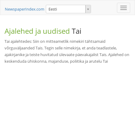
Toggle
NewspaperIndex.com
Eesti
naviga
Ajalehed ja uudised
Tai
Tai ajalehtedes: Siin on mitteametlik nimekiri tähtsamaid
võrguväljaanded Tais. Tegin selle nimekirja, et anda teadlastele,
ajakirjanike ja teiste huvitatud ülevaate päevakajalist Tais. Ajalehed on
keskenduda ühiskonna, majanduse, poliitika ja arutelu Tai