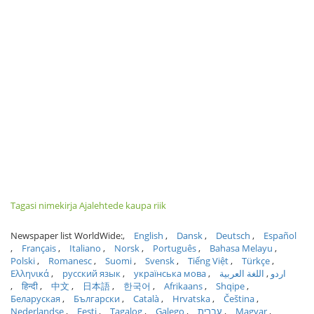
Tagasi nimekirja Ajalehtede kaupa riik
Newspaper list WorldWide:
English
Dansk
Deutsch
Español
Français
Italiano
Norsk
Português
Bahasa Melayu
Polski
Romanesc
Suomi
Svensk
Tiếng Việt
Türkçe
Ελληνικά
русский язык
українська мова
اللغة العربية
اردو
हिन्दी
中文
日本語
한국어
Afrikaans
Shqipe
Беларуская
Български
Català
Hrvatska
Čeština
Nederlandse
Eesti
Tagalog
Galego
עברית
Magyar