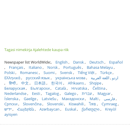
Tagasi nimekirja Ajalehtede kaupa riik
Newspaper list WorldWide:
English
Dansk
Deutsch
Español
Français
Italiano
Norsk
Português
Bahasa Melayu
Polski
Romanesc
Suomi
Svensk
Tiếng Việt
Türkçe
Ελληνικά
русский язык
українська мова
اللغة العربية
اردو
हिन्दी
中文
日本語
한국어
Afrikaans
Shqipe
Беларуская
Български
Català
Hrvatska
Čeština
Nederlandse
Eesti
Tagalog
Galego
עברית
Magyar
Íslenska
Gaeilge
Latviešu
Македонски
Malti
فارسی
Српски
Slovenčina
Slovenski
Kiswahili
ไทย
Cymraeg
ייִדיש
Հայերեն
Azərbaycan
Euskal
ქართული
Kreyòl
ayisyen