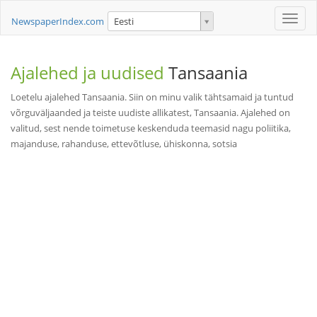
Toggle
NewspaperIndex.com
Eesti
naviga
Ajalehed ja uudised
Tansaania
Loetelu ajalehed Tansaania. Siin on minu valik tähtsamaid ja tuntud
võrguväljaanded ja teiste uudiste allikatest, Tansaania. Ajalehed on
valitud, sest nende toimetuse keskenduda teemasid nagu poliitika,
majanduse, rahanduse, ettevõtluse, ühiskonna, sotsia