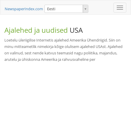
Toggle
NewspaperIndex.com
Eesti
naviga
Ajalehed ja uudised
USA
Loetelu üleriigilise Internetis ajalehed Ameerika Ühendriigid. Siin on
minu mitteametlik nimekirja kõige olulisem ajalehed USAst. Ajalehed
on valinud, sest nende katvus teemasid nagu poliitika, majandus,
arutelu ja ühiskonna Ameerika ja rahvusvaheline per