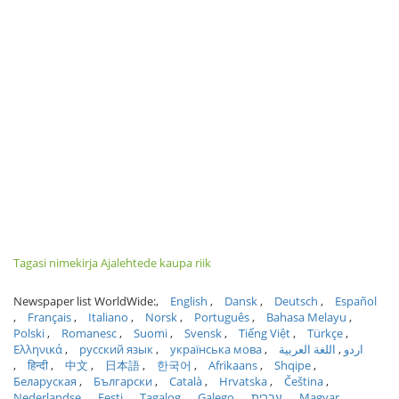
Tagasi nimekirja Ajalehtede kaupa riik
Newspaper list WorldWide:
English
Dansk
Deutsch
Español
Français
Italiano
Norsk
Português
Bahasa Melayu
Polski
Romanesc
Suomi
Svensk
Tiếng Việt
Türkçe
Ελληνικά
русский язык
українська мова
اللغة العربية
اردو
हिन्दी
中文
日本語
한국어
Afrikaans
Shqipe
Беларуская
Български
Català
Hrvatska
Čeština
Nederlandse
Eesti
Tagalog
Galego
עברית
Magyar