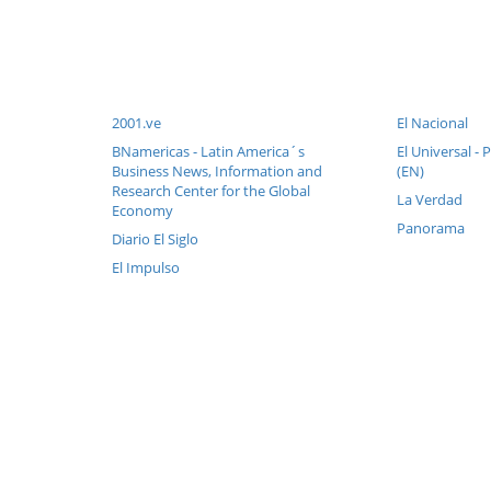
2001.ve
El Nacional
BNamericas - Latin America´s
El Universal - 
Business News, Information and
(EN)
Research Center for the Global
La Verdad
Economy
Panorama
Diario El Siglo
El Impulso