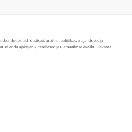
eskendudes üld- uudised, arutelu, poliitikas, majanduses ja
atud anda ajakirjanik, teadlased ja ülemaailmse avaliku ülevaate