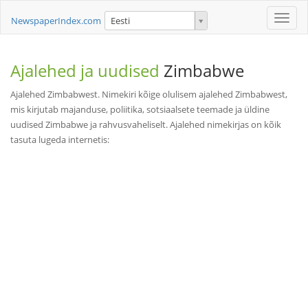
Toggle
NewspaperIndex.com
Eesti
naviga
Ajalehed ja uudised
Zimbabwe
Ajalehed Zimbabwest. Nimekiri kõige olulisem ajalehed Zimbabwest,
mis kirjutab majanduse, poliitika, sotsiaalsete teemade ja üldine
uudised Zimbabwe ja rahvusvaheliselt. Ajalehed nimekirjas on kõik
tasuta lugeda internetis: