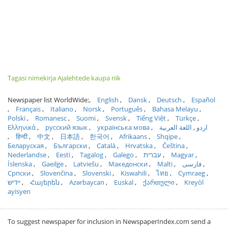
Tagasi nimekirja Ajalehtede kaupa riik
Newspaper list WorldWide:
English
Dansk
Deutsch
Español
Français
Italiano
Norsk
Português
Bahasa Melayu
Polski
Romanesc
Suomi
Svensk
Tiếng Việt
Türkçe
Ελληνικά
русский язык
українська мова
اللغة العربية
اردو
हिन्दी
中文
日本語
한국어
Afrikaans
Shqipe
Беларуская
Български
Català
Hrvatska
Čeština
Nederlandse
Eesti
Tagalog
Galego
עברית
Magyar
Íslenska
Gaeilge
Latviešu
Македонски
Malti
فارسی
Српски
Slovenčina
Slovenski
Kiswahili
ไทย
Cymraeg
ייִדיש
Հայերեն
Azərbaycan
Euskal
ქართული
Kreyòl
ayisyen
To suggest newspaper for inclusion in NewspaperIndex.com send a