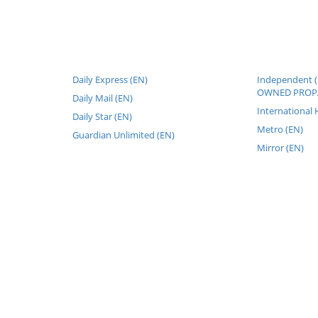
Daily Express (EN)
Independent 
OWNED PROP
Daily Mail (EN)
International 
Daily Star (EN)
Metro (EN)
Guardian Unlimited (EN)
Mirror (EN)