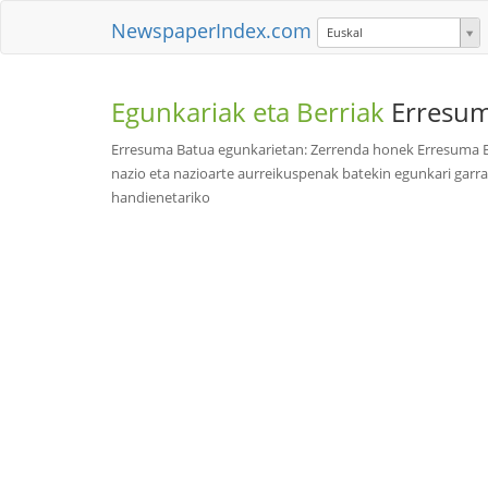
NewspaperIndex.com
Euskal
Egunkariak eta Berriak
Erresum
Erresuma Batua egunkarietan: Zerrenda honek Erresuma Ba
nazio eta nazioarte aurreikuspenak batekin egunkari garr
handienetariko