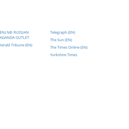
(EN) NB: RUSSIAN
Telegraph (EN)
AGANDA OUTLET
The Sun (EN)
Herald Tribune (EN)
The Times Online (EN)
Yorkshire Times