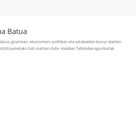
a Batua
tua, gizartean, ekonomian, politikan eta eztabaidan buruz idazten
antzitsuenetako bat osatzen dute. Halaber Tabloidea egunkariak