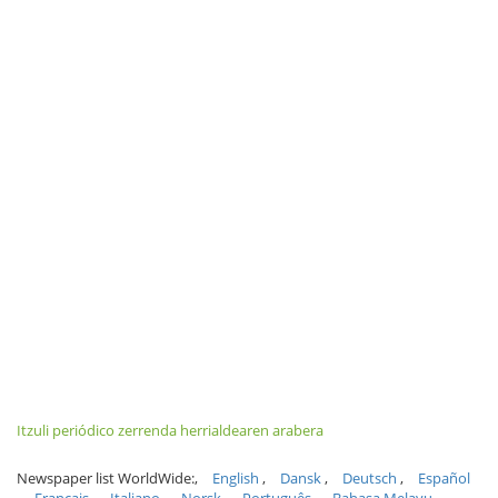
Itzuli periódico zerrenda herrialdearen arabera
Newspaper list WorldWide:
English
Dansk
Deutsch
Español