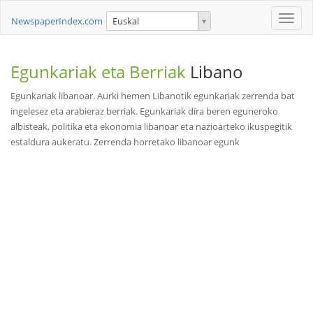
Toggle
NewspaperIndex.com
Euskal
naviga
Egunkariak eta Berriak
Libano
Egunkariak libanoar. Aurki hemen Libanotik egunkariak zerrenda bat
ingelesez eta arabieraz berriak. Egunkariak dira beren eguneroko
albisteak, politika eta ekonomia libanoar eta nazioarteko ikuspegitik
estaldura aukeratu. Zerrenda horretako libanoar egunk