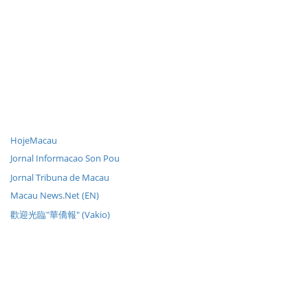
HojeMacau
Jornal Informacao Son Pou
Jornal Tribuna de Macau
Macau News.Net (EN)
歡迎光臨"華僑報" (Vakio)