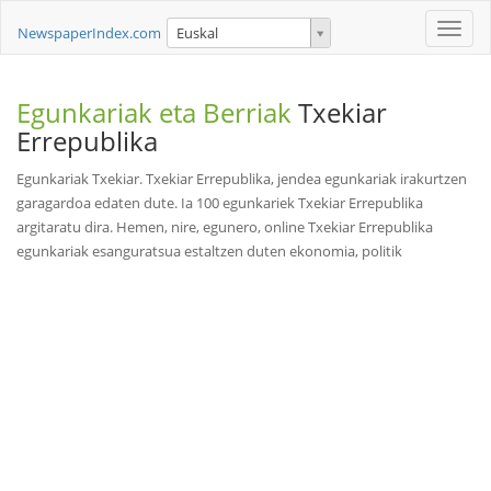
Toggle
NewspaperIndex.com
Euskal
naviga
Egunkariak eta Berriak
Txekiar
Errepublika
Egunkariak Txekiar. Txekiar Errepublika, jendea egunkariak irakurtzen
garagardoa edaten dute. Ia 100 egunkariek Txekiar Errepublika
argitaratu dira. Hemen, nire, egunero, online Txekiar Errepublika
egunkariak esanguratsua estaltzen duten ekonomia, politik