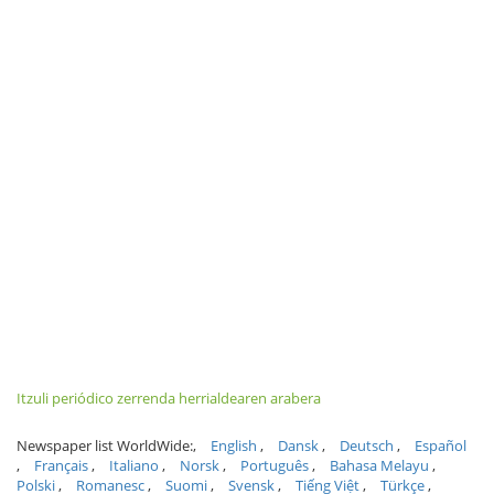
Itzuli periódico zerrenda herrialdearen arabera
Newspaper list WorldWide:
English
Dansk
Deutsch
Español
Français
Italiano
Norsk
Português
Bahasa Melayu
Polski
Romanesc
Suomi
Svensk
Tiếng Việt
Türkçe