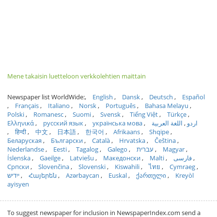
Mene takaisin luetteloon verkkolehtien maittain
Newspaper list WorldWide:
English
Dansk
Deutsch
Español
Français
Italiano
Norsk
Português
Bahasa Melayu
Polski
Romanesc
Suomi
Svensk
Tiếng Việt
Türkçe
Ελληνικά
русский язык
українська мова
اللغة العربية
اردو
हिन्दी
中文
日本語
한국어
Afrikaans
Shqipe
Беларуская
Български
Català
Hrvatska
Čeština
Nederlandse
Eesti
Tagalog
Galego
עברית
Magyar
Íslenska
Gaeilge
Latviešu
Македонски
Malti
فارسی
Српски
Slovenčina
Slovenski
Kiswahili
ไทย
Cymraeg
ייִדיש
Հայերեն
Azərbaycan
Euskal
ქართული
Kreyòl
ayisyen
To suggest newspaper for inclusion in NewspaperIndex.com send a