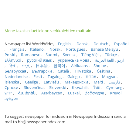
Mene takaisin luetteloon verkkolehtien maittain
Newspaper list WorldWide:
English
Dansk
Deutsch
Español
Français
Italiano
Norsk
Português
Bahasa Melayu
Polski
Romanesc
Suomi
Svensk
Tiếng Việt
Türkçe
Ελληνικά
русский язык
українська мова
اللغة العربية
اردو
हिन्दी
中文
日本語
한국어
Afrikaans
Shqipe
Беларуская
Български
Català
Hrvatska
Čeština
Nederlandse
Eesti
Tagalog
Galego
עברית
Magyar
Íslenska
Gaeilge
Latviešu
Македонски
Malti
فارسی
Српски
Slovenčina
Slovenski
Kiswahili
ไทย
Cymraeg
ייִדיש
Հայերեն
Azərbaycan
Euskal
ქართული
Kreyòl
ayisyen
To suggest newspaper for inclusion in NewspaperIndex.com send a
mail to hh@newspaperindex.com