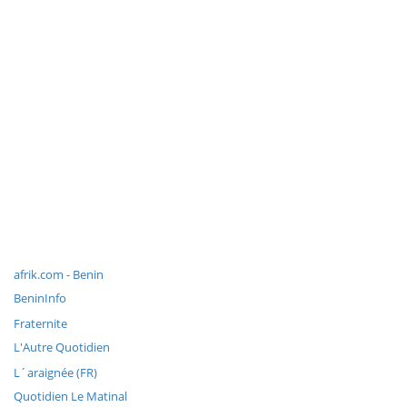
afrik.com - Benin
BeninInfo
Fraternite
L'Autre Quotidien
L´araignée (FR)
Quotidien Le Matinal