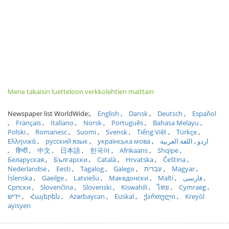
Mene takaisin luetteloon verkkolehtien maittain
Newspaper list WorldWide:
English
Dansk
Deutsch
Español
Français
Italiano
Norsk
Português
Bahasa Melayu
Polski
Romanesc
Suomi
Svensk
Tiếng Việt
Türkçe
Ελληνικά
русский язык
українська мова
اللغة العربية
اردو
हिन्दी
中文
日本語
한국어
Afrikaans
Shqipe
Беларуская
Български
Català
Hrvatska
Čeština
Nederlandse
Eesti
Tagalog
Galego
עברית
Magyar
Íslenska
Gaeilge
Latviešu
Македонски
Malti
فارسی
Српски
Slovenčina
Slovenski
Kiswahili
ไทย
Cymraeg
ייִדיש
Հայերեն
Azərbaycan
Euskal
ქართული
Kreyòl
ayisyen