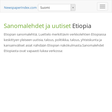
Toggle
NewspaperIndex.com
Suomi
naviga
Sanomalehdet ja uutiset
Etiopia
Etiopian sanomalehtiä. Luettelo merkittävin verkkolehtien Etiopiassa
keskittyen yleiseen uutisia, talous, politiikka, talous, yhteiskunta ja
kansainväliset asiat nähdään Etiopian näkökulmasta.Sanomalehdet
Etiopiasta ovat vapaasti lukea verkossa: