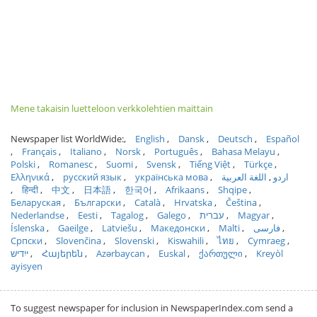
Mene takaisin luetteloon verkkolehtien maittain
Newspaper list WorldWide:
English
Dansk
Deutsch
Español
Français
Italiano
Norsk
Português
Bahasa Melayu
Polski
Romanesc
Suomi
Svensk
Tiếng Việt
Türkçe
Ελληνικά
русский язык
українська мова
اللغة العربية
اردو
हिन्दी
中文
日本語
한국어
Afrikaans
Shqipe
Беларуская
Български
Català
Hrvatska
Čeština
Nederlandse
Eesti
Tagalog
Galego
עברית
Magyar
Íslenska
Gaeilge
Latviešu
Македонски
Malti
فارسی
Српски
Slovenčina
Slovenski
Kiswahili
ไทย
Cymraeg
ייִדיש
Հայերեն
Azərbaycan
Euskal
ქართული
Kreyòl
ayisyen
To suggest newspaper for inclusion in NewspaperIndex.com send a