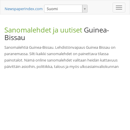
Toggle
NewspaperIndex.com
Suomi
naviga
Sanomalehdet ja uutiset
Guinea-
Bissau
Sanomalehtiä Guinea-Bissau. Lehdistönvapaus Guinea Bissau on
paranemassa. Silti kaikki sanomalehdet on painettava tilassa
painotalot. Nämä online sanomalehdet valitaan heidän kattavuus
päivittäin asioihin, politiikka, talous ja myös ulkoasiainvaliokunnan