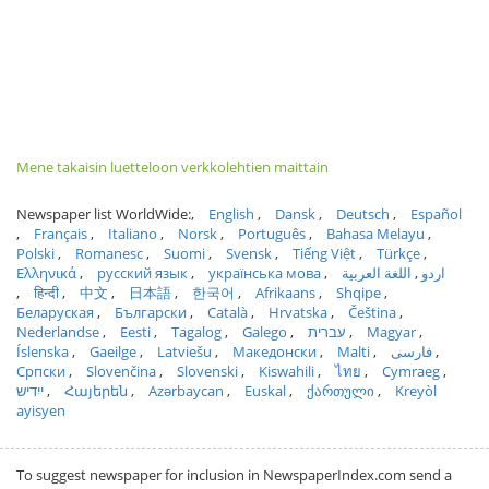
Mene takaisin luetteloon verkkolehtien maittain
Newspaper list WorldWide:
English
Dansk
Deutsch
Español
Français
Italiano
Norsk
Português
Bahasa Melayu
Polski
Romanesc
Suomi
Svensk
Tiếng Việt
Türkçe
Ελληνικά
русский язык
українська мова
اللغة العربية
اردو
हिन्दी
中文
日本語
한국어
Afrikaans
Shqipe
Беларуская
Български
Català
Hrvatska
Čeština
Nederlandse
Eesti
Tagalog
Galego
עברית
Magyar
Íslenska
Gaeilge
Latviešu
Македонски
Malti
فارسی
Српски
Slovenčina
Slovenski
Kiswahili
ไทย
Cymraeg
ייִדיש
Հայերեն
Azərbaycan
Euskal
ქართული
Kreyòl
ayisyen
To suggest newspaper for inclusion in NewspaperIndex.com send a