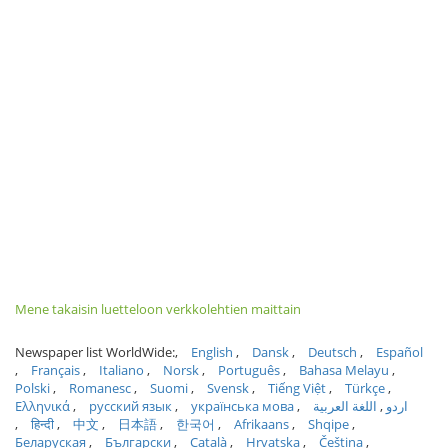
Mene takaisin luetteloon verkkolehtien maittain
Newspaper list WorldWide:
English
Dansk
Deutsch
Español
Français
Italiano
Norsk
Português
Bahasa Melayu
Polski
Romanesc
Suomi
Svensk
Tiếng Việt
Türkçe
Ελληνικά
русский язык
українська мова
اللغة العربية
اردو
हिन्दी
中文
日本語
한국어
Afrikaans
Shqipe
Беларуская
Български
Català
Hrvatska
Čeština