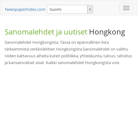
Toggle
NewspaperIndex.com
Suomi
naviga
Sanomalehdet ja uutiset
Hongkong
Sanomalehdet Hongkongista. Tässä on epävirallinen lista
tärkeimmistä verkkolehtien Hongkongista.Sanomalehdet on valittu
niiden kattavuus aiheita kuten politiikka, yhteiskunta, talous, rahoitus
ja kansainväliset asiat. Kaikki sanomalehdet Hongkongista voiv