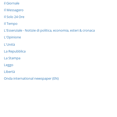
il Giornale
Il Messagero
Il Solo 24 Ore
Il Tempo
L'Essenziale - Notizie di politica, economia, esteri & cronaca
L'Opinione
L'Unità
La Repubblica
La Stampa
Leggo
Libertà
Onda international newspaper (EN)