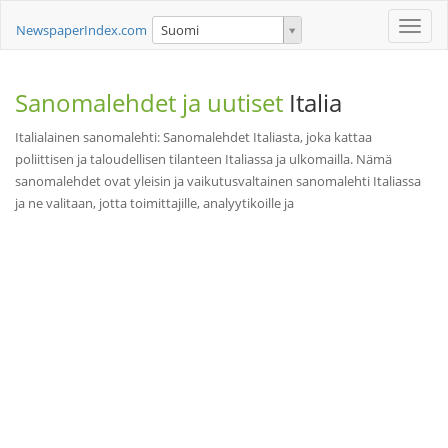
Toggle
NewspaperIndex.com
Suomi
naviga
Sanomalehdet ja uutiset
Italia
Italialainen sanomalehti: Sanomalehdet Italiasta, joka kattaa
poliittisen ja taloudellisen tilanteen Italiassa ja ulkomailla. Nämä
sanomalehdet ovat yleisin ja vaikutusvaltainen sanomalehti Italiassa
ja ne valitaan, jotta toimittajille, analyytikoille ja