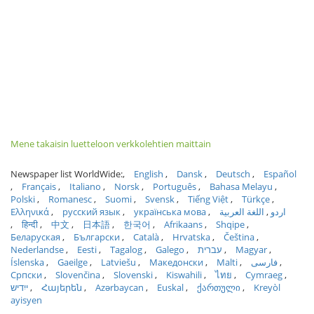
Mene takaisin luetteloon verkkolehtien maittain
Newspaper list WorldWide:
English
Dansk
Deutsch
Español
Français
Italiano
Norsk
Português
Bahasa Melayu
Polski
Romanesc
Suomi
Svensk
Tiếng Việt
Türkçe
Ελληνικά
русский язык
українська мова
اللغة العربية
اردو
हिन्दी
中文
日本語
한국어
Afrikaans
Shqipe
Беларуская
Български
Català
Hrvatska
Čeština
Nederlandse
Eesti
Tagalog
Galego
עברית
Magyar
Íslenska
Gaeilge
Latviešu
Македонски
Malti
فارسی
Српски
Slovenčina
Slovenski
Kiswahili
ไทย
Cymraeg
ייִדיש
Հայերեն
Azərbaycan
Euskal
ქართული
Kreyòl
ayisyen