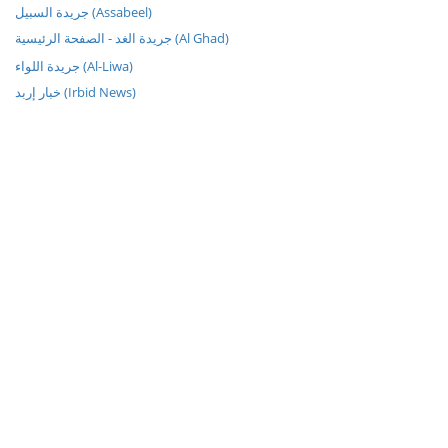
جريدة السبيل (Assabeel)
جريدة الغد - الصفحة الرئيسية (Al Ghad)
جريدة اللواء (Al-Liwa)
خبار إربد (Irbid News)