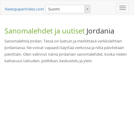
Toggle
NewspaperIndex.com
Suomi
naviga
Sanomalehdet ja uutiset
Jordania
Sanomalehtiä Jordan. Tässä on luetuin ja merkittävä verkkolehtien
Jordaniassa. Ne voivat vapaasti käyttää verkossa ja niitä päivitetään
päivittäin. Olen valinnut nämä Jordanian sanomalehdet, koska niiden
kattavuus talouden, politiikan, keskustelu ja ylein