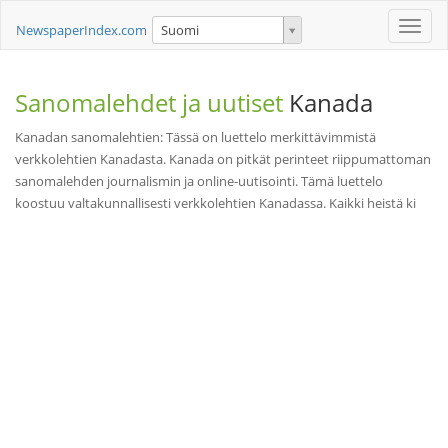
Toggle
NewspaperIndex.com
Suomi
naviga
Sanomalehdet ja uutiset
Kanada
Kanadan sanomalehtien: Tässä on luettelo merkittävimmistä
verkkolehtien Kanadasta. Kanada on pitkät perinteet riippumattoman
sanomalehden journalismin ja online-uutisointi. Tämä luettelo
koostuu valtakunnallisesti verkkolehtien Kanadassa. Kaikki heistä ki