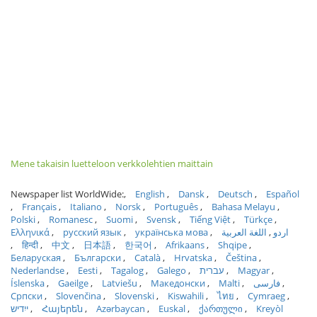
Mene takaisin luetteloon verkkolehtien maittain
Newspaper list WorldWide:
English
Dansk
Deutsch
Español
Français
Italiano
Norsk
Português
Bahasa Melayu
Polski
Romanesc
Suomi
Svensk
Tiếng Việt
Türkçe
Ελληνικά
русский язык
українська мова
اللغة العربية
اردو
हिन्दी
中文
日本語
한국어
Afrikaans
Shqipe
Беларуская
Български
Català
Hrvatska
Čeština
Nederlandse
Eesti
Tagalog
Galego
עברית
Magyar
Íslenska
Gaeilge
Latviešu
Македонски
Malti
فارسی
Српски
Slovenčina
Slovenski
Kiswahili
ไทย
Cymraeg
ייִדיש
Հայերեն
Azərbaycan
Euskal
ქართული
Kreyòl