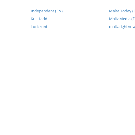
Independent (EN)
Malta Today (
KullHadd
MaltaMedia (E
l-orizzont
maltarightno