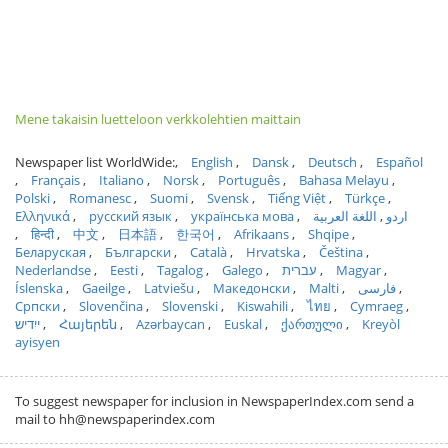
Mene takaisin luetteloon verkkolehtien maittain
Newspaper list WorldWide:
English
Dansk
Deutsch
Español
Français
Italiano
Norsk
Português
Bahasa Melayu
Polski
Romanesc
Suomi
Svensk
Tiếng Việt
Türkçe
Ελληνικά
русский язык
українська мова
اللغة العربية
اردو
हिन्दी
中文
日本語
한국어
Afrikaans
Shqipe
Беларуская
Български
Català
Hrvatska
Čeština
Nederlandse
Eesti
Tagalog
Galego
עברית
Magyar
Íslenska
Gaeilge
Latviešu
Македонски
Malti
فارسی
Српски
Slovenčina
Slovenski
Kiswahili
ไทย
Cymraeg
ייִדיש
Հայերեն
Azərbaycan
Euskal
ქართული
Kreyòl
ayisyen
To suggest newspaper for inclusion in NewspaperIndex.com send a
mail to hh@newspaperindex.com