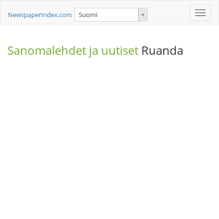
Toggle
NewspaperIndex.com
Suomi
naviga
Sanomalehdet ja uutiset
Ruanda