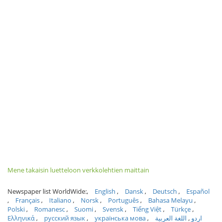
Mene takaisin luetteloon verkkolehtien maittain
Newspaper list WorldWide:
English
Dansk
Deutsch
Español
Français
Italiano
Norsk
Português
Bahasa Melayu
Polski
Romanesc
Suomi
Svensk
Tiếng Việt
Türkçe
Ελληνικά
русский язык
українська мова
اللغة العربية
اردو