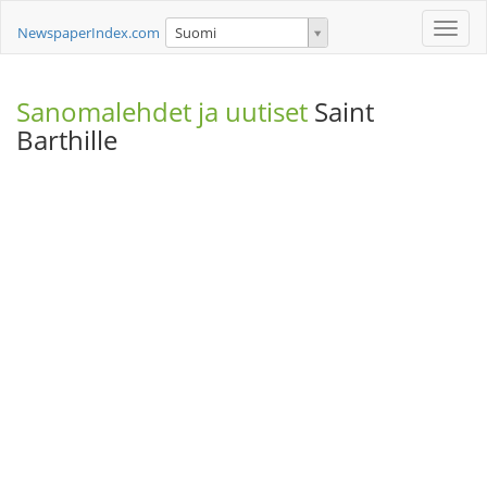
Toggle
NewspaperIndex.com
Suomi
naviga
Sanomalehdet ja uutiset
Saint
Barthille