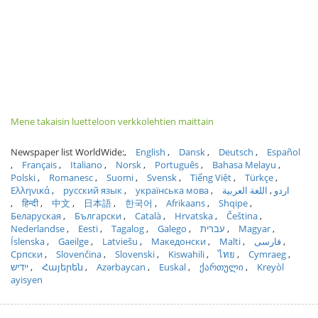
Mene takaisin luetteloon verkkolehtien maittain
Newspaper list WorldWide:
English
Dansk
Deutsch
Español
Français
Italiano
Norsk
Português
Bahasa Melayu
Polski
Romanesc
Suomi
Svensk
Tiếng Việt
Türkçe
Ελληνικά
русский язык
українська мова
اللغة العربية
اردو
हिन्दी
中文
日本語
한국어
Afrikaans
Shqipe
Беларуская
Български
Català
Hrvatska
Čeština
Nederlandse
Eesti
Tagalog
Galego
עברית
Magyar
Íslenska
Gaeilge
Latviešu
Македонски
Malti
فارسی
Српски
Slovenčina
Slovenski
Kiswahili
ไทย
Cymraeg
ייִדיש
Հայերեն
Azərbaycan
Euskal
ქართული
Kreyòl
ayisyen