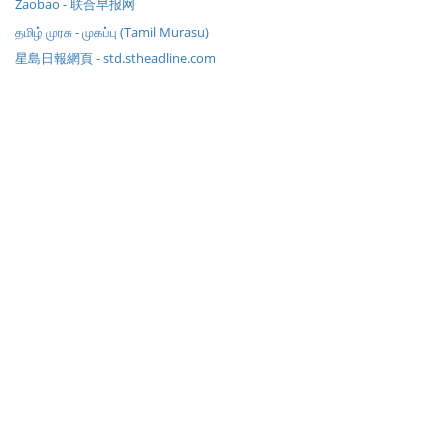
Zaobao - 联合早报网
தமிழ் முரசு - முகப்பு (Tamil Murasu)
星島日報網頁 - std.stheadline.com