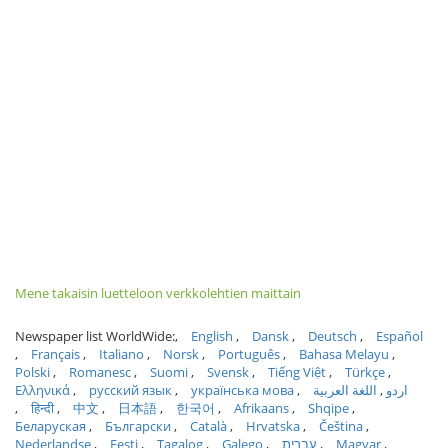
Mene takaisin luetteloon verkkolehtien maittain
Newspaper list WorldWide:
English
Dansk
Deutsch
Español
Français
Italiano
Norsk
Português
Bahasa Melayu
Polski
Romanesc
Suomi
Svensk
Tiếng Việt
Türkçe
Ελληνικά
русский язык
українська мова
اللغة العربية
اردو
हिन्दी
中文
日本語
한국어
Afrikaans
Shqipe
Беларуская
Български
Català
Hrvatska
Čeština
Nederlandse
Eesti
Tagalog
Galego
עברית
Magyar