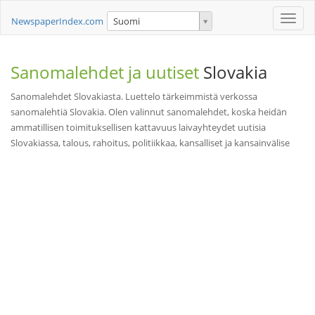
Toggle
NewspaperIndex.com
Suomi
naviga
Sanomalehdet ja uutiset
Slovakia
Sanomalehdet Slovakiasta. Luettelo tärkeimmistä verkossa
sanomalehtiä Slovakia. Olen valinnut sanomalehdet, koska heidän
ammatillisen toimituksellisen kattavuus laivayhteydet uutisia
Slovakiassa, talous, rahoitus, politiikkaa, kansalliset ja kansainvälise