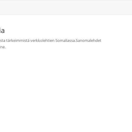
ia
lista tärkeimmistä verkkolehtien Somaliassa.Sanomalehdet
ine.