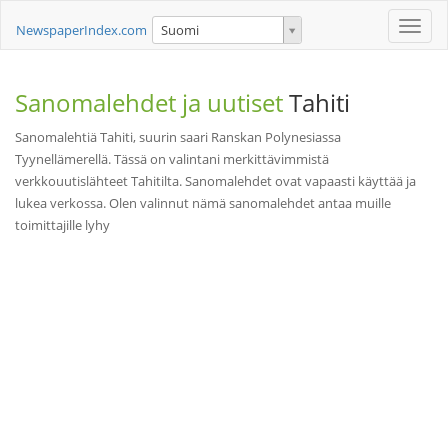
Toggle
NewspaperIndex.com
Suomi
naviga
Sanomalehdet ja uutiset
Tahiti
Sanomalehtiä Tahiti, suurin saari Ranskan Polynesiassa
Tyynellämerellä. Tässä on valintani merkittävimmistä
verkkouutislähteet Tahitilta. Sanomalehdet ovat vapaasti käyttää ja
lukea verkossa. Olen valinnut nämä sanomalehdet antaa muille
toimittajille lyhy