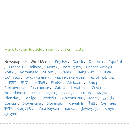
Mene takaisin luetteloon verkkolehtien maittain
Newspaper list WorldWide:
English
Dansk
Deutsch
Español
Français
Italiano
Norsk
Português
Bahasa Melayu
Polski
Romanesc
Suomi
Svensk
Tiếng Việt
Türkçe
Ελληνικά
русский язык
українська мова
اللغة العربية
اردو
हिन्दी
中文
日本語
한국어
Afrikaans
Shqipe
Беларуская
Български
Català
Hrvatska
Čeština
Nederlandse
Eesti
Tagalog
Galego
עברית
Magyar
Íslenska
Gaeilge
Latviešu
Македонски
Malti
فارسی
Српски
Slovenčina
Slovenski
Kiswahili
ไทย
Cymraeg
ייִדיש
Հայերեն
Azərbaycan
Euskal
ქართული
Kreyòl
ayisyen