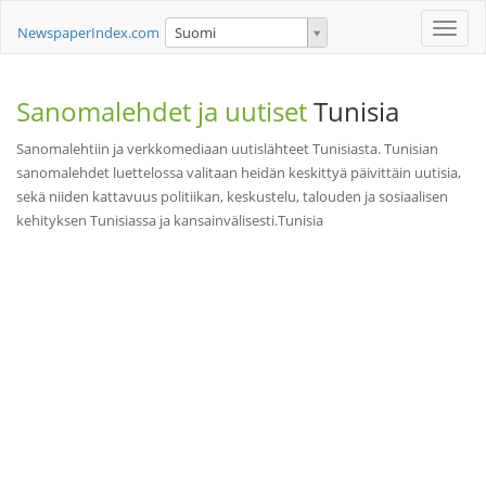
Toggle
NewspaperIndex.com
Suomi
naviga
Sanomalehdet ja uutiset
Tunisia
Sanomalehtiin ja verkkomediaan uutislähteet Tunisiasta. Tunisian
sanomalehdet luettelossa valitaan heidän keskittyä päivittäin uutisia,
sekä niiden kattavuus politiikan, keskustelu, talouden ja sosiaalisen
kehityksen Tunisiassa ja kansainvälisesti.Tunisia