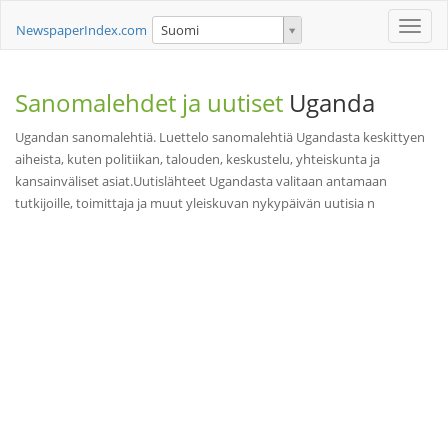
Toggle
NewspaperIndex.com
Suomi
naviga
Sanomalehdet ja uutiset
Uganda
Ugandan sanomalehtiä. Luettelo sanomalehtiä Ugandasta keskittyen
aiheista, kuten politiikan, talouden, keskustelu, yhteiskunta ja
kansainväliset asiat.Uutislähteet Ugandasta valitaan antamaan
tutkijoille, toimittaja ja muut yleiskuvan nykypäivän uutisia n