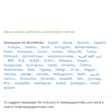
Mene takaisin luetteloon verkkolehtien maittain
Newspaper list WorldWide:
English
Dansk
Deutsch
Español
Français
Italiano
Norsk
Português
Bahasa Melayu
Polski
Romanesc
Suomi
Svensk
Tiếng Việt
Türkçe
Ελληνικά
русский язык
українська мова
اللغة العربية
اردو
हिन्दी
中文
日本語
한국어
Afrikaans
Shqipe
Беларуская
Български
Català
Hrvatska
Čeština
Nederlandse
Eesti
Tagalog
Galego
עברית
Magyar
Íslenska
Gaeilge
Latviešu
Македонски
Malti
فارسی
Српски
Slovenčina
Slovenski
Kiswahili
ไทย
Cymraeg
ייִדיש
Հայերեն
Azərbaycan
Euskal
ქართული
Kreyòl
ayisyen
To suggest newspaper for inclusion in NewspaperIndex.com send a
mail to hh@newspaperindex.com