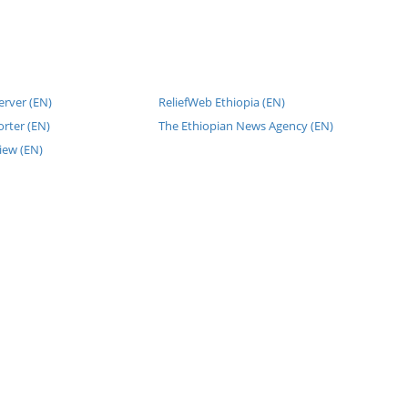
erver (EN)
ReliefWeb Ethiopia (EN)
rter (EN)
The Ethiopian News Agency (EN)
iew (EN)