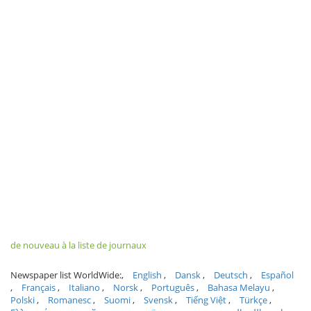
de nouveau à la liste de journaux
Newspaper list WorldWide:
English
Dansk
Deutsch
Español
Français
Italiano
Norsk
Português
Bahasa Melayu
Polski
Romanesc
Suomi
Svensk
Tiếng Việt
Türkçe