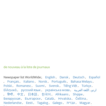
de nouveau à la liste de journaux
Newspaper list WorldWide:
English
Dansk
Deutsch
Español
Français
Italiano
Norsk
Português
Bahasa Melayu
Polski
Romanesc
Suomi
Svensk
Tiếng Việt
Türkçe
Ελληνικά
русский язык
українська мова
اللغة العربية
اردو
हिन्दी
中文
日本語
한국어
Afrikaans
Shqipe
Беларуская
Български
Català
Hrvatska
Čeština
Nederlandse
Eesti
Tagalog
Galego
עברית
Magyar