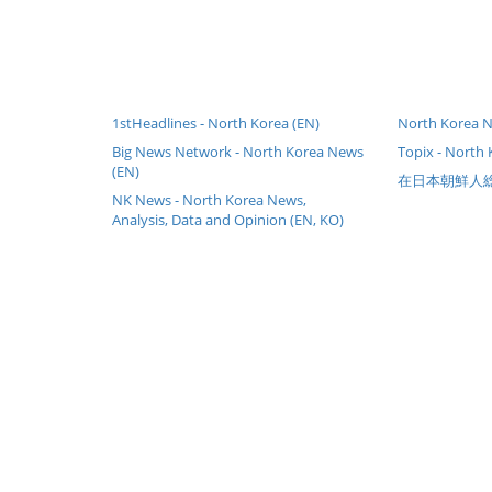
1stHeadlines - North Korea (EN)
North Korea N
Big News Network - North Korea News
Topix - North
(EN)
在日本朝鮮人
NK News - North Korea News,
Analysis, Data and Opinion (EN, KO)