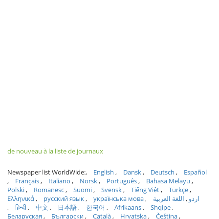
de nouveau à la liste de journaux
Newspaper list WorldWide:
English
Dansk
Deutsch
Español
Français
Italiano
Norsk
Português
Bahasa Melayu
Polski
Romanesc
Suomi
Svensk
Tiếng Việt
Türkçe
Ελληνικά
русский язык
українська мова
اللغة العربية
اردو
हिन्दी
中文
日本語
한국어
Afrikaans
Shqipe
Беларуская
Български
Català
Hrvatska
Čeština