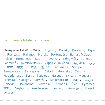
de nouveau à la liste de journaux
Newspaper list WorldWide:
English
Dansk
Deutsch
Español
Français
Italiano
Norsk
Português
Bahasa Melayu
Polski
Romanesc
Suomi
Svensk
Tiếng Việt
Türkçe
Ελληνικά
русский язык
українська мова
اللغة العربية
اردو
हिन्दी
中文
日本語
한국어
Afrikaans
Shqipe
Беларуская
Български
Català
Hrvatska
Čeština
Nederlandse
Eesti
Tagalog
Galego
עברית
Magyar
Íslenska
Gaeilge
Latviešu
Македонски
Malti
فارسی
Српски
Slovenčina
Slovenski
Kiswahili
ไทย
Cymraeg
ייִדיש
Հայերեն
Azərbaycan
Euskal
ქართული
Kreyòl
ayisyen