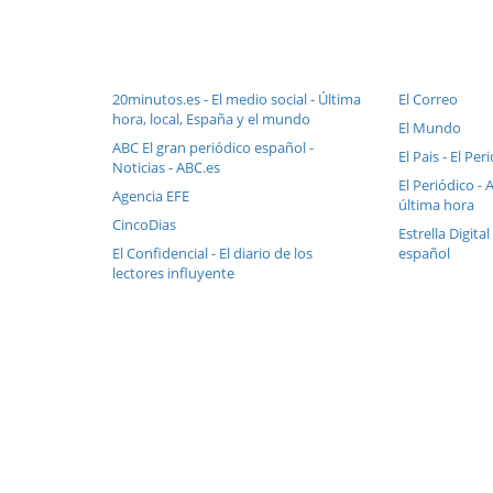
20minutos.es - El medio social - Última
El Correo
hora, local, España y el mundo
El Mundo
ABC El gran periódico español -
El Pais - El Pe
Noticias - ABC.es
El Periódico - 
Agencia EFE
última hora
CincoDias
Estrella Digital
El Confidencial - El diario de los
español
lectores influyente