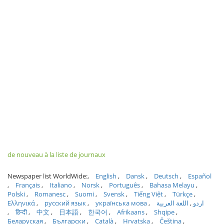
de nouveau à la liste de journaux
Newspaper list WorldWide:
English
Dansk
Deutsch
Español
Français
Italiano
Norsk
Português
Bahasa Melayu
Polski
Romanesc
Suomi
Svensk
Tiếng Việt
Türkçe
Ελληνικά
русский язык
українська мова
اللغة العربية
اردو
हिन्दी
中文
日本語
한국어
Afrikaans
Shqipe
Беларуская
Български
Català
Hrvatska
Čeština