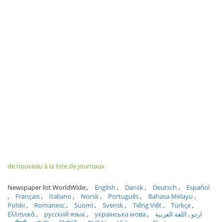
de nouveau à la liste de journaux
Newspaper list WorldWide:
English
Dansk
Deutsch
Español
Français
Italiano
Norsk
Português
Bahasa Melayu
Polski
Romanesc
Suomi
Svensk
Tiếng Việt
Türkçe
Ελληνικά
русский язык
українська мова
اللغة العربية
اردو