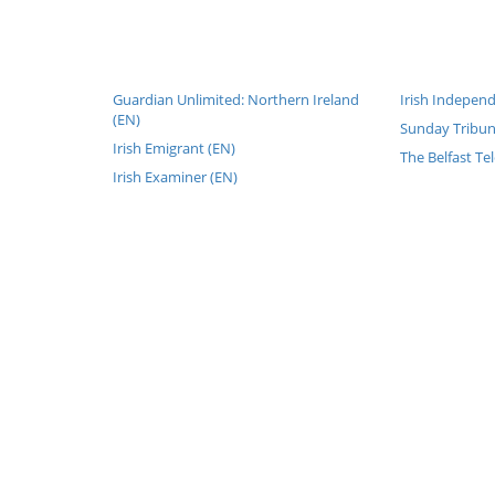
Guardian Unlimited: Northern Ireland
Irish Independ
(EN)
Sunday Tribun
Irish Emigrant (EN)
The Belfast Te
Irish Examiner (EN)