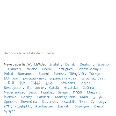
de nouveau à la liste de journaux
Newspaper list WorldWide:
English
Dansk
Deutsch
Español
Français
Italiano
Norsk
Português
Bahasa Melayu
Polski
Romanesc
Suomi
Svensk
Tiếng Việt
Türkçe
Ελληνικά
русский язык
українська мова
اللغة العربية
اردو
हिन्दी
中文
日本語
한국어
Afrikaans
Shqipe
Беларуская
Български
Català
Hrvatska
Čeština
Nederlandse
Eesti
Tagalog
Galego
עברית
Magyar
Íslenska
Gaeilge
Latviešu
Македонски
Malti
فارسی
Српски
Slovenčina
Slovenski
Kiswahili
ไทย
Cymraeg
ייִדיש
Հայերեն
Azərbaycan
Euskal
ქართული
Kreyòl
ayisyen