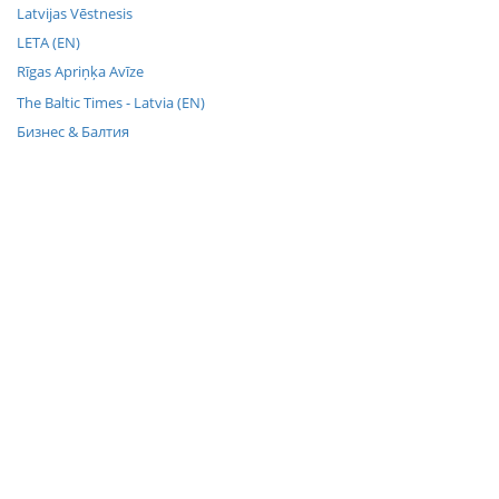
Latvijas Vēstnesis
LETA (EN)
Rīgas Apriņķa Avīze
The Baltic Times - Latvia (EN)
Бизнес & Балтия