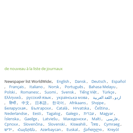
de nouveau à la liste de journaux
Newspaper list WorldWide:
English
Dansk
Deutsch
Español
Français
Italiano
Norsk
Português
Bahasa Melayu
Polski
Romanesc
Suomi
Svensk
Tiếng Việt
Türkçe
Ελληνικά
русский язык
українська мова
اللغة العربية
اردو
हिन्दी
中文
日本語
한국어
Afrikaans
Shqipe
Беларуская
Български
Català
Hrvatska
Čeština
Nederlandse
Eesti
Tagalog
Galego
עברית
Magyar
Íslenska
Gaeilge
Latviešu
Македонски
Malti
فارسی
Српски
Slovenčina
Slovenski
Kiswahili
ไทย
Cymraeg
ייִדיש
Հայերեն
Azərbaycan
Euskal
ქართული
Kreyòl