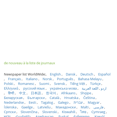
de nouveau à la liste de journaux
Newspaper list WorldWide:
English
Dansk
Deutsch
Español
Français
Italiano
Norsk
Português
Bahasa Melayu
Polski
Romanesc
Suomi
Svensk
Tiếng Việt
Türkçe
Ελληνικά
русский язык
українська мова
اللغة العربية
اردو
हिन्दी
中文
日本語
한국어
Afrikaans
Shqipe
Беларуская
Български
Català
Hrvatska
Čeština
Nederlandse
Eesti
Tagalog
Galego
עברית
Magyar
Íslenska
Gaeilge
Latviešu
Македонски
Malti
فارسی
Српски
Slovenčina
Slovenski
Kiswahili
ไทย
Cymraeg
ייִדיש
Հայերեն
Azərbaycan
Euskal
ქართული
Kreyòl