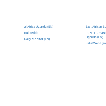
allAfrica Uganda (EN)
East African B
Bukkedde
IRIN - Humani
Uganda (EN)
Daily Monitor (EN)
ReliefWeb Uga